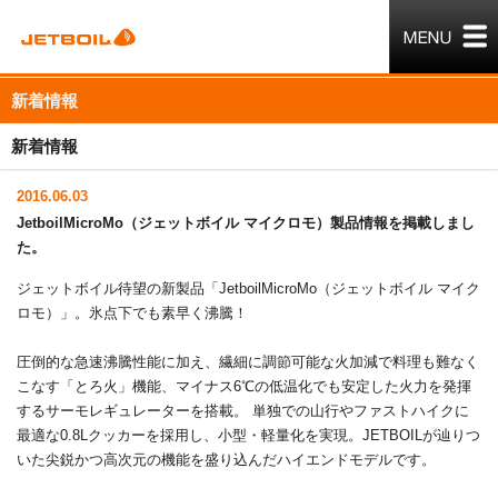
新着情報
新着情報
2016.06.03
JetboilMicroMo（ジェットボイル マイクロモ）製品情報を掲載しまし
た。
ジェットボイル待望の新製品「JetboilMicroMo（ジェットボイル マイク
ロモ）」。氷点下でも素早く沸騰！
圧倒的な急速沸騰性能に加え、繊細に調節可能な火加減で料理も難なく
こなす「とろ火」機能、マイナス6℃の低温化でも安定した火力を発揮
するサーモレギュレーターを搭載。 単独での山行やファストハイクに
最適な0.8Lクッカーを採用し、小型・軽量化を実現。JETBOILが辿りつ
いた尖鋭かつ高次元の機能を盛り込んだハイエンドモデルです。