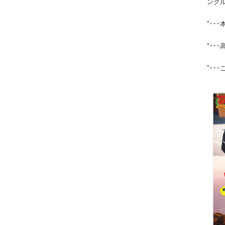
ング
"･
"･･
"･