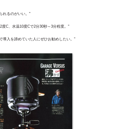
られるのがいい。"
度C、水温10度Cで2分30秒～3分程度。"
クで導入を諦めていた人にぜひお勧めしたい。"