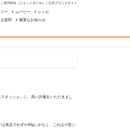
報｜JETBOIL（ジェットボイル）｜公式ブランドサイト
ロジー
ムービー
レシピ
ある質問
重要なお知らせ
OILスタッシュ」に、高い評価をいただきまし
ドは単品でわずか60gしかなく、これは小型シ