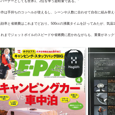
ルバーナーとしても世界1、2位を争う超軽量である。"
･･本作は手持ちのコッヘルが使えるし、シーンや人数に合わせて自在に組み替え
･高効率と省燃費はこれまでどおり。500ccの沸騰タイムを計ってみたが、気温12
･･これまでジェットボイルのスピードや省燃費に惹かれながらも、重量がネッ